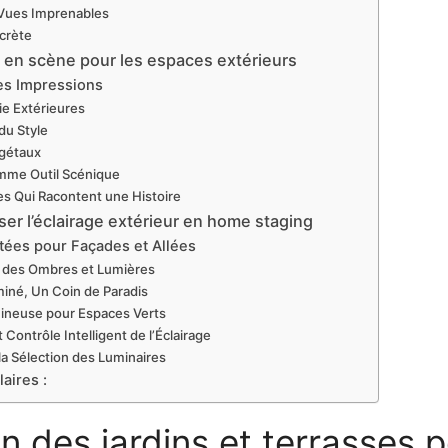
 Vues Imprenables
crète
 en scène pour les espaces extérieurs
res Impressions
ie Extérieures
du Style
égétaux
omme Outil Scénique
s Qui Racontent une Histoire
ser l’éclairage extérieur en home staging
ées pour Façades et Allées
 des Ombres et Lumières
miné, Un Coin de Paradis
neuse pour Espaces Verts
 Contrôle Intelligent de l’Éclairage
la Sélection des Luminaires
laires :
n des jardins et terrasses 