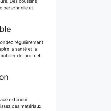
eure. Des coussins
he personnelle et
ble
Tondez régulièrement
pire la santé et la
obilier de jardin et
ion
pace extérieur
issez des matériaux