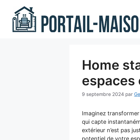
Aller
au
contenu
Home sta
espaces 
9 septembre 2024
par
Ge
Imaginez transformer v
qui capte instantanéme
extérieur n’est pas jus
potentiel de votre esp