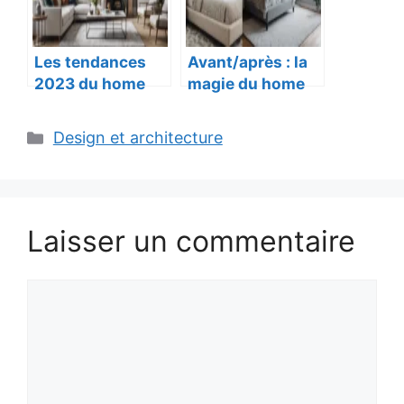
Les tendances
Avant/après : la
2023 du home
magie du home
staging à
staging en
connaître.
images.
Catégories
Design et architecture
Laisser un commentaire
Commentaire