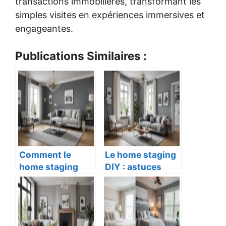
transactions immobilières, transformant les
simples visites en expériences immersives et
engageantes.
Publications Similaires :
Comment le
Le home staging
home staging
DIY : astuces
peut accélérer la
pour petits
vente de votre
budgets.
propriété.