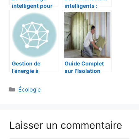
intelligent pour
intelligents :
économiser sur
économies
vos factures
d’énergie et
d’énergie
confort
Gestion de
Guide Complet
l’énergie à
sur l’Isolation
domicile :
Thermique :
comment la
Matériaux et
Catégories
Écologie
domotique peut
Techniques
aider
Laisser un commentaire