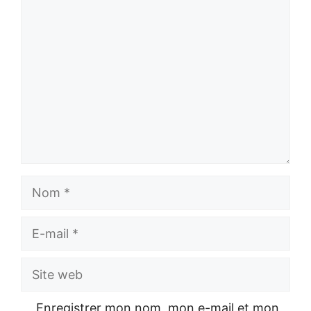
Commentaire
Nom
E-
mail
Site
web
Enregistrer mon nom, mon e-mail et mon